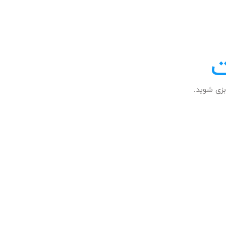
ت
زی شوید.