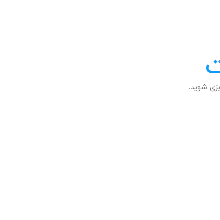
ت
زی شوید.